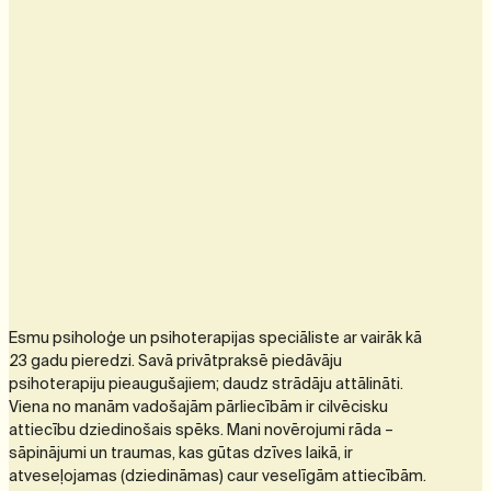
Esmu psiholoģe un psihoterapijas speciāliste ar vairāk kā
23 gadu pieredzi. Savā privātpraksē piedāvāju
psihoterapiju pieaugušajiem; daudz strādāju attālināti.
Viena no manām vadošajām pārliecībām ir cilvēcisku
attiecību dziedinošais spēks. Mani novērojumi rāda –
sāpinājumi un traumas, kas gūtas dzīves laikā, ir
atveseļojamas (dziedināmas) caur veselīgām attiecībām.