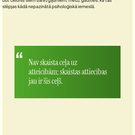
būt cēlonis šiem sarežģījumiem; mēdz gadīties, ka tas
slēpjas kādā nepazinātā psiholoģiskā iemeslā.
Nav skaista ceļa uz
atteicībām; skaistas attiecības
jau ir šis ceļš.