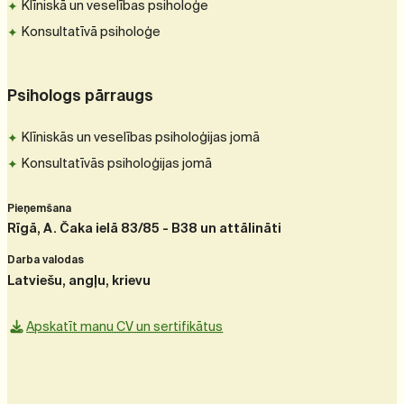
Klīniskā un veselības psiholoģe
Konsultatīvā psiholoģe
Psihologs pārraugs
Klīniskās un veselības psiholoģijas jomā
Konsultatīvās psiholoģijas jomā
Pieņemšana
Rīgā, A. Čaka ielā 83/85 - B38 un attālināti
Darba valodas
Latviešu, angļu, krievu
Apskatīt manu CV un sertifikātus