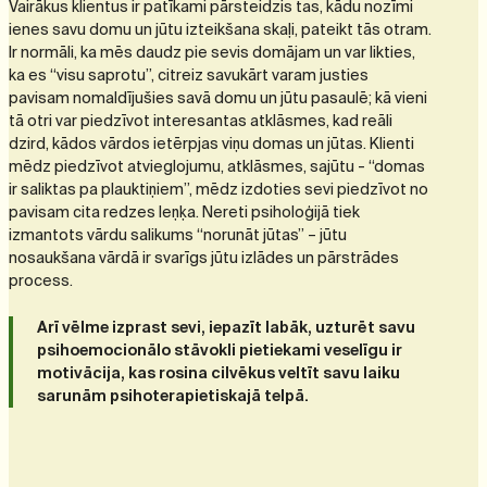
Vairākus klientus ir patīkami pārsteidzis tas, kādu nozīmi
ienes savu domu un jūtu izteikšana skaļi, pateikt tās otram.
Ir normāli, ka mēs daudz pie sevis domājam un var likties,
ka es “visu saprotu”, citreiz savukārt varam justies
pavisam nomaldījušies savā domu un jūtu pasaulē; kā vieni
tā otri var piedzīvot interesantas atklāsmes, kad reāli
dzird, kādos vārdos ietērpjas viņu domas un jūtas. Klienti
mēdz piedzīvot atvieglojumu, atklāsmes, sajūtu - “domas
ir saliktas pa plauktiņiem”, mēdz izdoties sevi piedzīvot no
pavisam cita redzes leņķa. Nereti psiholoģijā tiek
izmantots vārdu salikums “norunāt jūtas” – jūtu
nosaukšana vārdā ir svarīgs jūtu izlādes un pārstrādes
process.
Arī vēlme izprast sevi, iepazīt labāk, uzturēt savu
psihoemocionālo stāvokli pietiekami veselīgu ir
motivācija, kas rosina cilvēkus veltīt savu laiku
sarunām psihoterapietiskajā telpā.