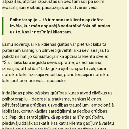
atpazītas, atzītas, izpaustas un pēc tam soli pa solim
iepazīti jauni esības, pašapziņas un uztveres veidi.
Psihoterapija — tā ir mana un klienta apzināta
izvēle, kur mēs abpusējā sadarbībā fokusējamies
uz to, kas ir nozīmīgi klientam.
Esmu novērojusi, ka ikdienas gaitās var pietrūkt laika tā
patiešām sirsnīgi un pilnvērtīgi veltīt laiku sev; sesijas to
palīdz risināt, jo konsultācija ir kā apzināta klienta izvēle:
“Šis ir laiks kuru ieguldu sevis izpratnē, dziedināšanā,
izmaiņās, attīstībā.” Līdzīgi, kā ejot uz sporta zāli, kas ir
noteikts laiks fizskajai veselībai, psihoterapija ir noteikts
laiks psihoemocionālajai pasaulei.
Ir dažādas psiholoģiskas grūtības, kuras atved cilvēkus uz
psihoterapiju – depresija, trauksme, panikas lēkmes,
pāšvērtējuma grūtības, uzvedības traucējumi, emocionālā
labilitāte, komunikācijas sarežģījumi, attiecību grūtības
u.c. Papildus stratēģijām, kā apieties ar šīm grūtībām,
piedavāju dziļāk apskatīt, kas katra klienta gadījumā varētu