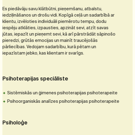
Es piedāvāju savu klātbūtni, pieņemšanu, atbalstu,
iedziļināšanos un drošu vidi. Kopīgā ceļā un sadarbībā ar
klientu, izvēloties individuāli piemērotu tempu, dodu
iespēju atklāties, izpausties, apzināt sevi, atzīt savas
jūtas, iepazīt un pieņemt sevi, kā arī pārstrādāt sāpinošo
pieredzi, grūtās emocijas un mainīt traucējošās
pārliecības. Vedojam sadarbību, kurā pētam un
iepazīstam jebko, kas klientam ir svarīgs.
Psihoterapijas speciāliste
Sistēmiskās un ģimenes psihoterapijas psihoterapeite
Psihoorganiskās analīzes psihoterapijas psihoterapeite
Psiholoģe