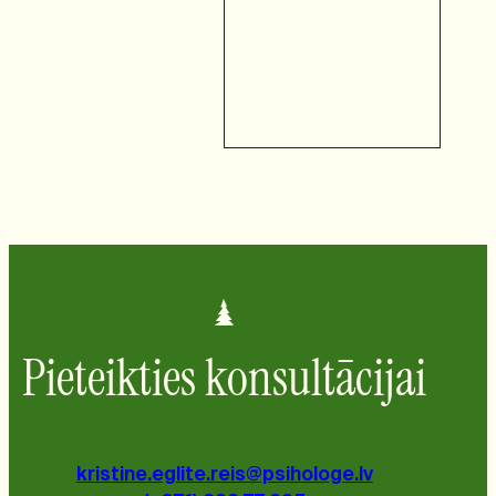
Pieteikties konsultācijai
kristine.eglite.reis@psihologe.lv